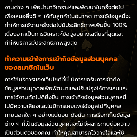
งานต่าง ๆ เพื่อนำมาวิเคราะห์และพัฒนาในครั้งต่อไป
เพื่อเสนอสิ่งดี ๆ ให้กับลูกค้าในอนาคต การใช้ข้อมูลนี้จะ
ทำให้การใช้งานครั้งต่อไปมีประสิทธิภาพเพิ่มขึ้น 100%
เนื่องจากเป็นการวิเคราะห์ข้อมูลอย่างเสถียรที่สุดและ
ทำให้บริการมีประสิทธิภาพสูงสุด
ทำความเข้าใจการเข้าถึงข้อมูลส่วนบุคคล
ของสมาชิกในเว็บ
การใช้บริการของเว็บไซต์ที่นี่ มีการขอรับการเข้าถึง
ข้อมูลส่วนบุคคลเพื่อพัฒนาและปรับปรุงให้การเล่นและ
การใช้งานถัดไปดียิ่งขึ้น การเข้าถึงข้อมูลส่วนบุคคลนี้
ไม่มีความเสี่ยงและไม่มีการเผยแพร่ข้อมูลไปที่บุคคล
ภายนอกใด ๆ อย่างแน่นอน ดังนั้น การเรียกเก็บข้อมูล
ต่าง ๆ ที่เป็นข้อมูลส่วนบุคคลจะไม่มีผลกระทบต่อความ
เป็นส่วนตัวของคุณ ทำให้คุณสามารถไว้วางใจและใช้