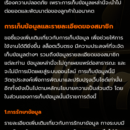
เรื่องความปลอดภัย เพราะการเก็บข้อมูลเหล่านี้จะนำไป
ต่อยอดและพัฒนาต่อของลูกค้าในอนาคต
การเก็บข้อมูลและรายละเอียดของสมาชิก
ขอชี้แจงเพิ่มเติมเกี่ยวกับการเก็บข้อมูล เพื่อช่วยให้การ
ใช้งานได้ดียิ่งขึ้น สล็อตเว็บตรง มีความประสงค์ที่จะจัด
เก็บข้อมูลต่างๆ รวมถึงข้อมูลรายละเอียดของสมาชิก
แต่ละท่าน ข้อมูลเหล่านี้จะไม่ถูกเผยแพร่ต่อสาธารณะ และ
จะไม่มีการเปิดเผยสู่ระบบออนไลน์ การเก็บข้อมูลนี้มี
วัตถุประสงค์เพื่อการพัฒนาและปรับปรุงเว็บไซต์เท่านั้น
อีกทั้งยังเป็นไปตามหลักนโยบายความเป็นส่วนตัว โดย
ในส่วนของการเก็บข้อมูลนั้นมีรายการดังนี้
1.การรักษาข้อมูล
รายละเอียดเพิ่มเติมเกี่ยวกับการรักษาข้อมูล ทางระบบมี