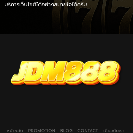
บริการเว็บไซต์ได้อย่างสบายใจได้ครับ
หน้าหลัก
PROMOTION
BLOG
CONTACT
เกี่ยวกับเรา