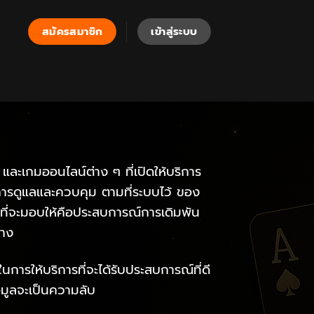
สมัครสมาชิก
เข้าสู่ระบบ
 และเกมออนไลน์ต่าง ๆ ที่เปิดให้บริการ
การดูแลและควบคุม ตามที่ระบบไว้ ของ
ยที่จะมอบให้คือประสบการณ์การเดิมพัน
ทาง
ารให้บริการที่จะได้รับประสบการณ์ที่ดี
ข้อมูลจะเป็นความลับ