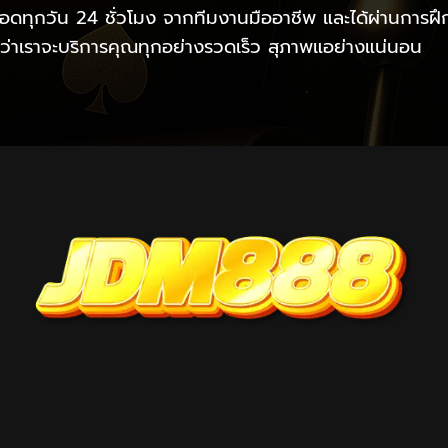
อดทุกวัน 24 ชั่วโมง จากทีมงานมืออาชีพ และได้ผ่านการฝึกก
ยว่าเราจะบริการคุณทุกอย่างรวดเร็ว สุภาพแอย่างแน่นอน